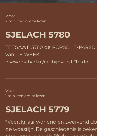
Video
2 minuten om te lezen
SJELACH 5780
TE’TSAWÈ 5780 de PORSCHE-PARSCHE
van DE WEEK
www.chabad.nl/rabbijnvorst *In de
sidra-Tora-tekst van deze week wordt
uitgebreid beschreven...
Video
1 minuten om te lezen
SJELACH 5779
*Veertig jaar wonend en zwervend door