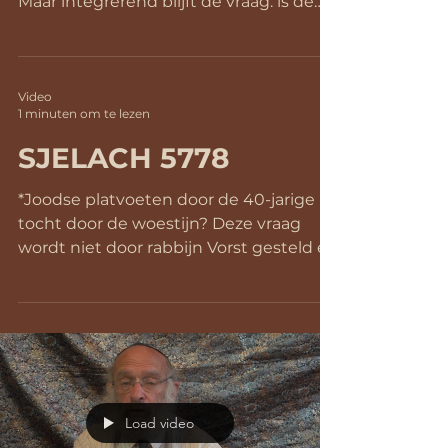
de woestijn. De geschiedenis is bekend.
Maar integrerend blijft de vraag: is de
reactie van de tien...
Video
1 minuten om te lezen
SJELACH 5778
*Joodse platvoeten door de 40-jarige
tocht door de woestijn? Deze vraag
wordt niet door rabbijn Vorst gesteld en
dus ook niet beantwoord....