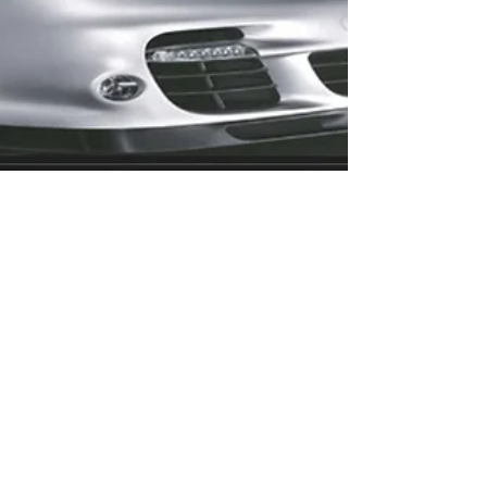
Video
1 minuten om te lezen
SJELACH 5777
SJELACH LECHA 5777 De PORSCHE-
PARSCHE-PARASJA van DE WEEK
www.chabad.nl/rabbijnvorst Wij zijn nog