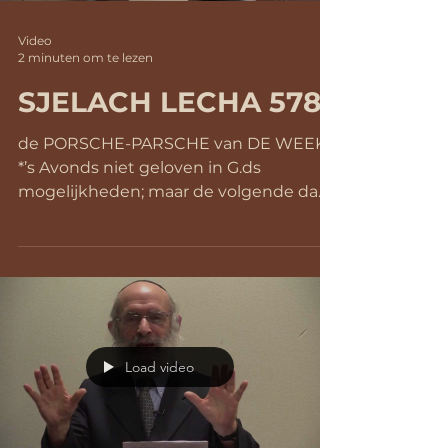
Video
2 minuten om te lezen
SJELACH LECHA 5781
de PORSCHE-PARSCHE van DE WEEK
*’s Avonds niet geloven in G.ds
mogelijkheden; maar de volgende dag
plotseling wel. Hoe dat te verklaren?...
Load video