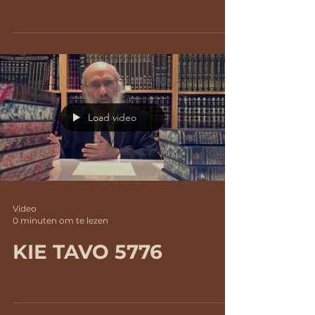
dankend. Daarover o.a. spreekt de...
Load video
Video
0 minuten om te lezen
KIE TAVO 5776