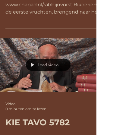
www.chabad.nl/rabbijnvorst Bikoeriem,
de eerste vruchten, brengend naar het
Beeth Hamikdasj in de tijd van...
Load video
Video
0 minuten om te lezen
KIE TAVO 5782