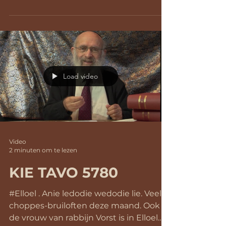
Load video
Video
2 minuten om te lezen
KIE TAVO 5780
#Elloel . Anie ledodie wedodie lie. Veel
choppes-bruiloften deze maand. Ook
de vrouw van rabbijn Vorst is in Elloel