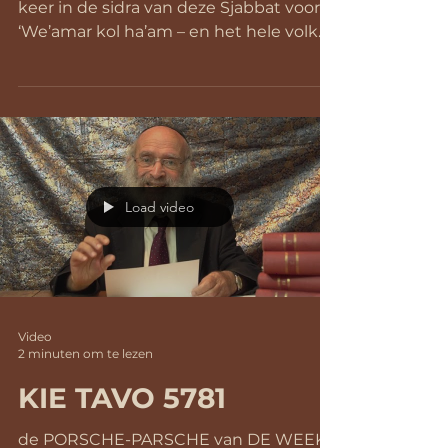
keer in de sidra van deze Sjabbat voor:
‘We’amar kol ha’am – en het hele volk
zei: ameen’. (Met in de...
Load video
Video
2 minuten om te lezen
KIE TAVO 5781
de PORSCHE-PARSCHE van DE WEEK