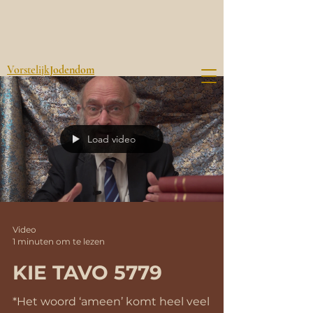
Vorstelijk
Jodendom
Load video
Video
1 minuten om te lezen
KIE TAVO 5779
*Het woord ‘ameen’ komt heel veel