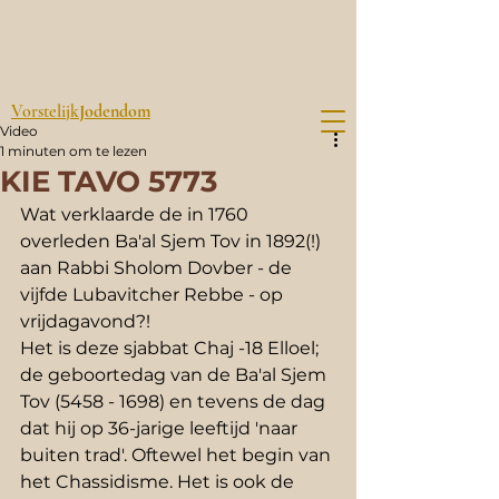
Vorstelijk
Jodendom
Video
1 minuten om te lezen
KIE TAVO 5773
Wat verklaarde de in 1760 
overleden Ba'al Sjem Tov in 1892(!) 
aan Rabbi Sholom Dovber - de 
vijfde Lubavitcher Rebbe - op 
vrijdagavond?!
Het is deze sjabbat Chaj -18 Elloel; 
de geboortedag van de Ba'al Sjem 
Tov (5458 - 1698) en tevens de dag 
dat hij op 36-jarige leeftijd 'naar 
buiten trad'. Oftewel het begin van 
het Chassidisme. Het is ook de 