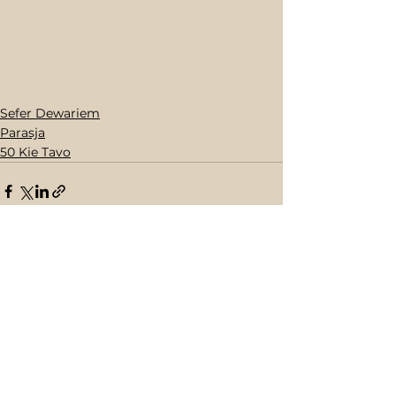
Sefer Dewariem
Parasja
50 Kie Tavo
Opmerkingen
Plaats een opmerking...