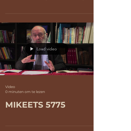
vette jaren en...
Load video
Video
0 minuten om te lezen
MIKEETS 5775