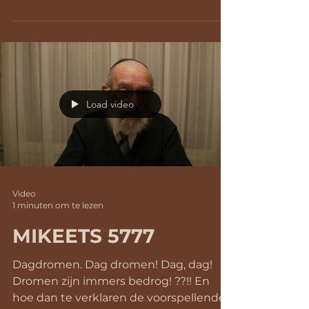
sif’ree...
Load video
Video
1 minuten om te lezen
MIKEETS 5777
Dagdromen. Dag dromen! Dag, dag!
Dromen zijn immers bedrog! ??!! En
hoe dan te verklaren de voorspellende