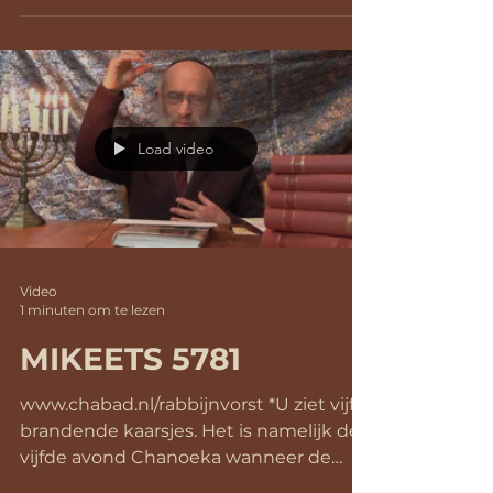
Load video
Video
1 minuten om te lezen
MIKEETS 5781
www.chabad.nl/rabbijnvorst *U ziet vijf
brandende kaarsjes. Het is namelijk de
vijfde avond Chanoeka wanneer de
opname van deze week...