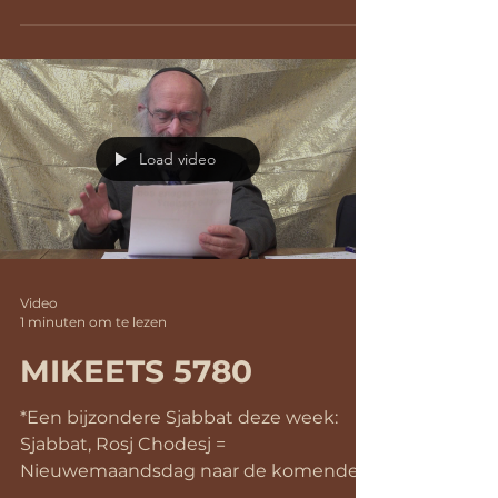
Load video
Video
1 minuten om te lezen
MIKEETS 5780
*Een bijzondere Sjabbat deze week:
Sjabbat, Rosj Chodesj =
Nieuwemaandsdag naar de komende
maand Teeweet en #Chanoeka. Uit drie