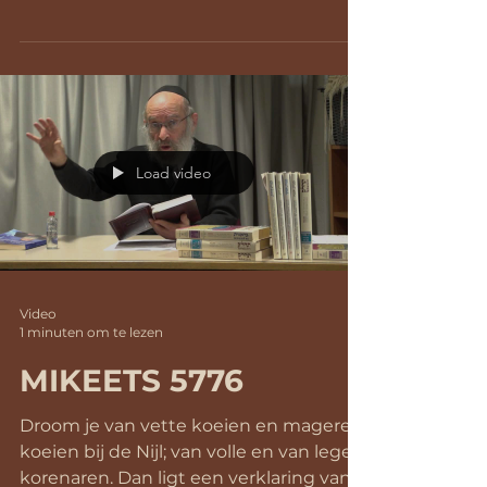
dromen in de sidra van deze en...
Load video
Video
1 minuten om te lezen
MIKEETS 5776
Droom je van vette koeien en magere
koeien bij de Nijl; van volle en van lege
korenaren. Dan ligt een verklaring van