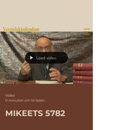
Vorstelijk
Jodendom
Load video
Video
0 minuten om te lezen
MIKEETS 5782