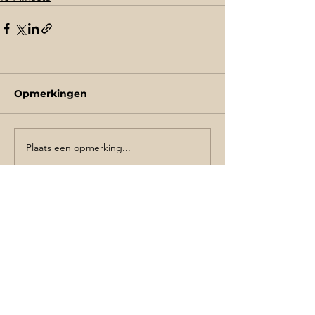
Opmerkingen
Plaats een opmerking...
Schrijf je in de voor de nieuwsbrief
AANMELDEN