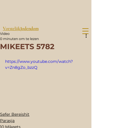
Vorstelijk
Jodendom
Video
0 minuten om te lezen
MIKEETS 5782
https://www.youtube.com/watch?
v=Zn8gZo_bzzQ
Sefer Bereishit
Parasja
10 Mikeets