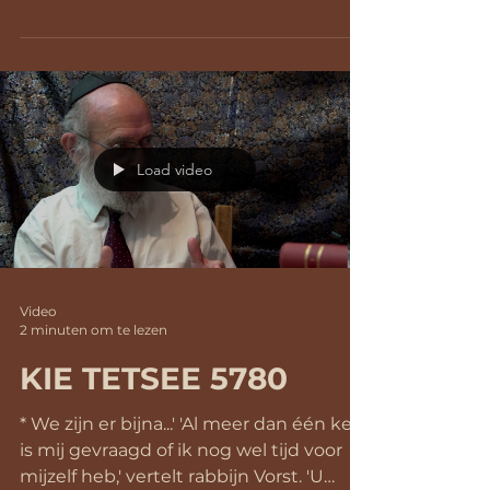
de PORSCHE-PARSCHE van DE WEEK
https:vimeo.com/588101535
www.chabad.com/rabbijnvorst *’We zijn
er bijna, maar nog niet helemaal,’
merkt...
Load video
Video
2 minuten om te lezen
KIE TETSEE 5780