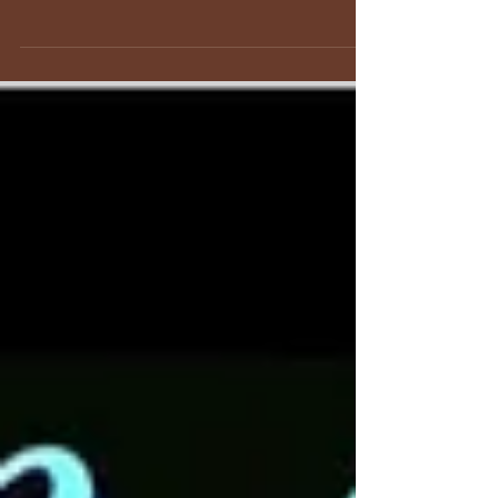
* We zijn er bijna...' 'Al meer dan één keer
is mij gevraagd of ik nog wel tijd voor
mijzelf heb,' vertelt rabbijn Vorst. 'U
bent immers...