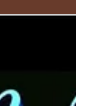
www.chabad.nl/rabbijnvorst Rabbijn
Vorst verklaart dat deze aflevering de
periode betreft vanaf...