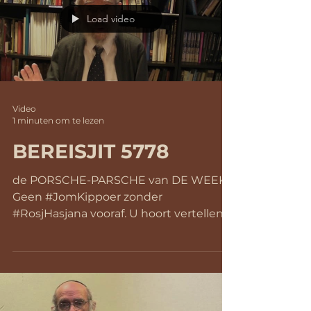
Masjieach.’ En nu komt zijn
Load video
buitengewone, onverwachte,
verbluffende verklaring: ‘Die strijd hoeft
niet een gebruikelijke wereldwijde
oorlog met vernietigende wapens
Video
1 minuten om te lezen
BEREISJIT 5778
de PORSCHE-PARSCHE van DE WEEK
Geen #JomKippoer zonder
#RosjHasjana vooraf. U hoort vertellen
over drie wondergeboortes. Met
aansluitend...