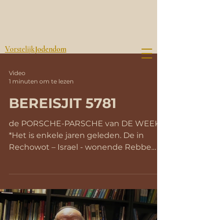
Vorstelijk
Jodendom
Video
1 minuten om te lezen
BEREISJIT 5781
de PORSCHE-PARSCHE van DE WEEK
*Het is enkele jaren geleden. De in
Rechowot – Israel - wonende Rebbe
van Kretsjnef doet een, nu wel heel
opmerkelijke uitspraak: ‘In Tenach
wordt, o.a. door de profeet Jechezkeel,
over de strijd van Gog en Magog
geprofeteerd. Dat zal een strijd zijn
voorafgaande aan de komst van de