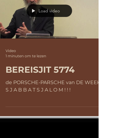
Load video
Video
1 minuten om te lezen
BEREISJIT 5774
de PORSCHE-PARSCHE van DE WEEK
S J A B B A T S J A L O M ! ! !