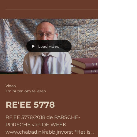
Load video
Video
1 minuten om te lezen
RE'EE 5778
RE’EE 5778/2018 de PARSCHE-
PORSCHE van DE WEEK
www.chabad.nl/rabbijnvorst *Het is