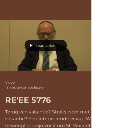
deze Sjabbat niet alleen de eerste dag
van Rosj...
Load video
Video
1 minuten om te lezen
RE'EE 5776
Terug van vakantie? Straks weer met
vakantie? Een integrerende vraag: 'Wat
beweegt rabbijn Vorst om St. Vincent in