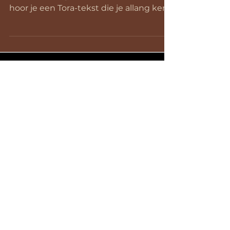
hoor je een Tora-tekst die je allang kent.
Van vorig jaar. Zeg...