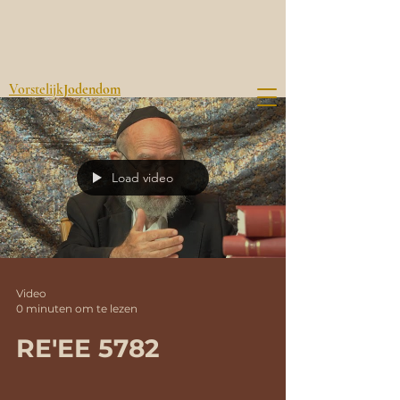
Vorstelijk
Jodendom
Load video
Video
0 minuten om te lezen
RE'EE 5782