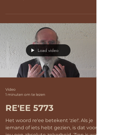
Zuid Frankrijk als...
Load video
Video
1 minuten om te lezen
RE'EE 5773
Het woord re'ee betekent 'zie!'. Als je
iemand of iets hebt gezien, is dat voor
jou een absolute zekerheid. Zien is wat