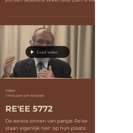
dit betreft...
Load video
Video
1 minuten om te lezen
RE'EE 5772
De eerste zinnen van parsjat Re'ee
staan eigenlijk niet 'op hun plaats'.