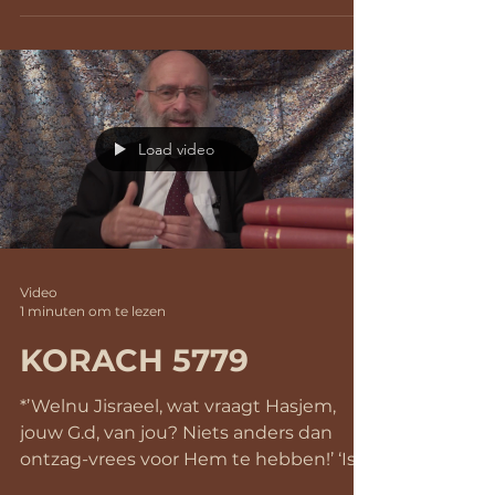
Load video
Video
1 minuten om te lezen
KORACH 5779
*’Welnu Jisraeel, wat vraagt Hasjem,
jouw G.d, van jou? Niets anders dan
ontzag-vrees voor Hem te hebben!’ ‘Is
dat slechts een...