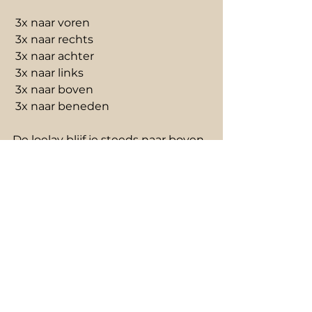
 3x naar voren
 3x naar rechts
 3x naar achter
 3x naar links
 3x naar boven
 3x naar beneden
De loelav blijf je steeds naar boven 
gericht vasthouden.
Bij de eerste keer loelav-bensjen 
wordt ook de volgende beracha 
gezegd:
Baroeg atta Ado-naj Ello-heenoe 
mèlèg ha’olam
SJÈ-HÈ-GÈ-JA-NOE WE-KIE-JE-
MA-NOE WE-HI-ĜIE-ANOE 
LAZEMAN HAZÈ. 