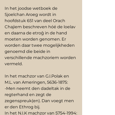
In het joodse wetboek de 
Sjoelchan Aroeg wordt in 
hoofdstuk 651 van deel Orach 
Chajiem beschreven hóé de loelav 
en daarna de etroĝ in de hand 
moeten worden genomen. Er 
worden daar twee mogelijkheden 
genoemd die beide in 
verschillende machzoriem worden 
vermeld.
In het machzor van G.I.Polak en 
M.L. van Ameringen, 5636-1875:
-Men neemt den dadeltak in de 
regterhand en zegt de 
zegenspreuk(en). Dan voegt men 
er den Ethrog bij.
In het N.I.K machzor van 5754-1994: