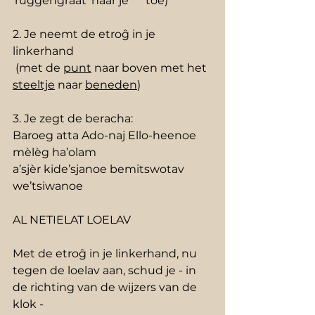
‘ruggengraat’ naar je      toe) 
2. Je neemt de etroĝ in je 
linkerhand
 (met de 
punt
 naar boven met het 
steeltje
 naar 
beneden
)
3. Je zegt de beracha: 
Baroeg atta Ado-naj Ello-heenoe 
mèlèg ha’olam
a’sjèr kide’sjanoe bemitswotav 
we’tsiwanoe
AL NETIELAT LOELAV 
Met de etroĝ in je linkerhand, nu 
tegen de loelav aan, schud je - in 
de richting van de wijzers van de 
klok -