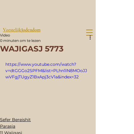
Vorstelijk
Jodendom
Video
0 minuten om te lezen
WAJIGASJ 5773
https://www.youtube.com/watch?
v=dtGGGo2SPFM&list=PLhn1lN8MOoJJ
wVFgjTUgyZ1BxApj3cV1a&index=32
Sefer Bereishit
Parasja
11 Wajigasj