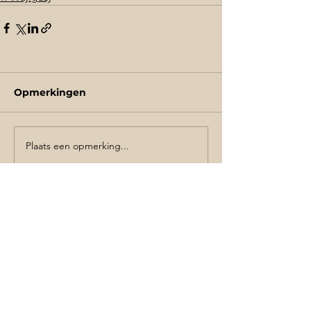
Opmerkingen
Plaats een opmerking...
Schrijf je in de voor de nieuwsbrief
AANMELDEN