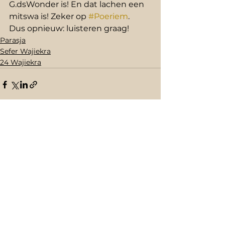
G.dsWonder is! En dat lachen een 
mitswa is! Zeker op 
#Poeriem
. 
Dus opnieuw: luisteren graag!
Parasja
Sefer Wajiekra
24 Wajiekra
Opmerkingen
Plaats een opmerking...
Schrijf je in de voor de nieuwsbrief