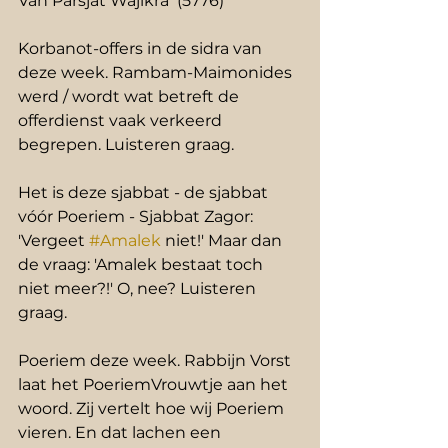
Van Parsjat Wajikra  (5776)  
Korbanot-offers in de sidra van 
deze week. Rambam-Maimonides 
werd / wordt wat betreft de 
offerdienst vaak verkeerd 
begrepen. Luisteren graag.  
Het is deze sjabbat - de sjabbat 
vóór Poeriem - Sjabbat Zagor: 
'Vergeet 
#Amalek
 niet!' Maar dan 
de vraag: 'Amalek bestaat toch 
niet meer?!' O, nee? Luisteren 
graag.  
Poeriem deze week. Rabbijn Vorst 
laat het PoeriemVrouwtje aan het 
woord. Zij vertelt hoe wij Poeriem 
vieren. En dat lachen een 