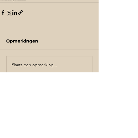
Opmerkingen
Plaats een opmerking...
Schrijf je in de voor de nieuwsbrief
AANMELDEN