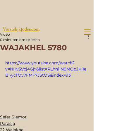
Vorstelijk
Jodendom
Video
0 minuten om te lezen
WAJAKHEL 5780
https://www.youtube.com/watch?
v=NHv3Vcj4GjY&list=PLhn1lN8MOoJKI1e
BI-ycTQv7FMF7JStOS&index=93
Sefer Sjemot
Parasja
22 Wajakhel