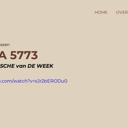
HOME
OVER
lezen
 5773
SCHE van DE WEEK
be.com/watch?v=sJr2bERODu0