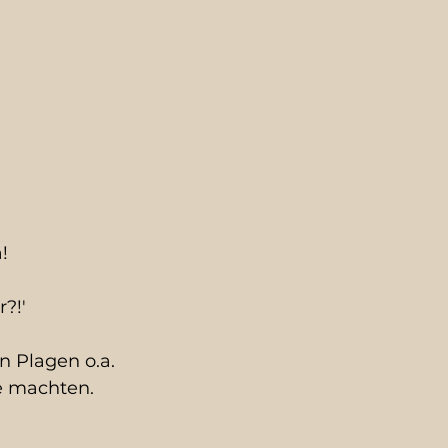
  
!'  
n Plagen o.a. 
re machten. 