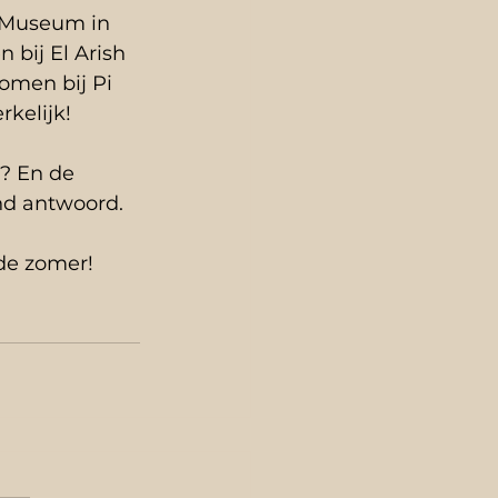
 Museum in 
bij El Arish 
omen bij Pi 
kelijk!  
? En de 
nd antwoord.  
de zomer! 