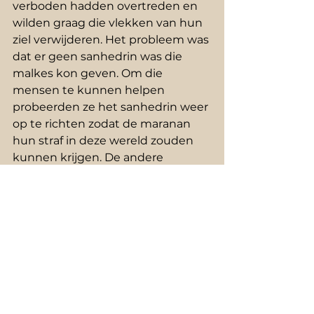
verboden hadden overtreden en 
wilden graag die vlekken van hun 
ziel verwijderen. Het probleem was 
dat er geen sanhedrin was die 
malkes kon geven. Om die 
mensen te kunnen helpen 
probeerden ze het sanhedrin weer 
op te richten zodat de maranan 
hun straf in deze wereld zouden 
kunnen krijgen. De andere 
geleerden waren van mening dat 
ze die straffen ook dan niet 
zouden kunnen geven omdat er 
getuigen en waarschuwing voor 
nodig waren en schuldbekentenis 
geen excuss is om iemand pijn te 
doen. 
Het punt is dat deze mensen 
inzagen dat ze zich door een 