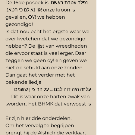
De 16de posoek is נפלה עטרת ראשנו 
אוי נא לנו כי חטאנו onze kroon is 
gevallen, OY! we hebben 
gezondigd!
Is dat nou echt het ergste waar we 
over kvetchen dat we gezondigd 
hebben? De lijst van wreedheden 
die ervoor staat is veel erger. Daar 
zeggen we geen oy! en geven we 
niet de schuld aan onze zonden.
Dan gaat het verder met het 
bekende liedje 
על זה היה דוה לבנו ... על הר ציון ששמם 
Dit is waar onze harten zwak van 
worden.. het BHMK dat verwoest is.
Er zijn hier drie onderdelen. 
Om het vervolg te begrijpen 
brengt hij de Alshich die verklaart 