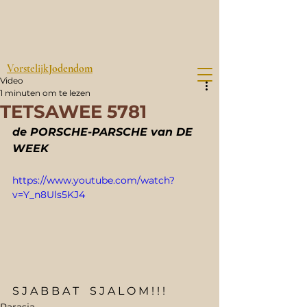
Vorstelijk
Jodendom
Video
1 minuten om te lezen
TETSAWEE 5781
de PORSCHE-PARSCHE van DE 
WEEK
https://www.youtube.com/watch?
v=Y_n8Uls5KJ4
S J A B B A T    S J A L O M ! ! !
Parasja