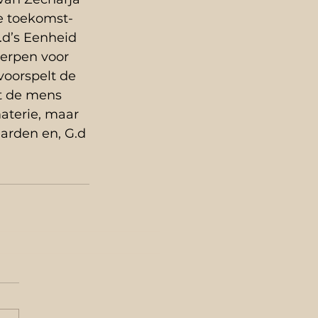
e toekomst-
d’s Eenheid 
werpen voor 
voorspelt de 
at de mens 
materie, maar 
arden en, G.d 