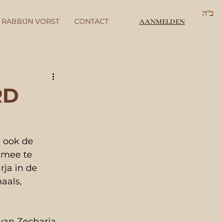
ב"ה
 RABBIJN VORST
CONTACT
AANMELDEN
RD
 ook de 
 mee te 
ja in de 
aals, 
 van Zecharja 