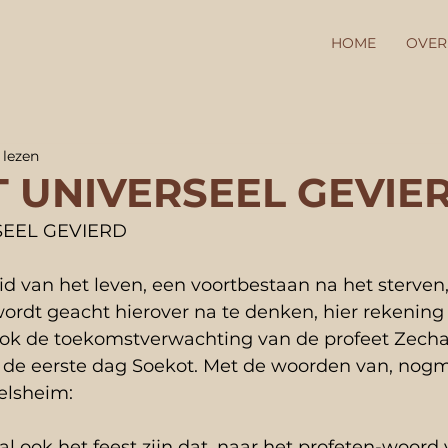
HOME
OVER
 lezen
 UNIVERSEEL GEVIE
SEEL GEVIERD
d van het leven, een voortbestaan na het sterven,
ordt geacht hierover na te denken, hier rekening
k de toekomstverwachting van de profeet Zechar
n de eerste dag Soekot. Met de woorden van, nogm
elsheim:
al ook het feest zijn dat, naar het profeten-woord