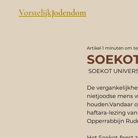
Vorstelijk
Jodendom
Artikel
1 minuten om te
SOEKOT
 SOEKOT UNIVER
De vergankelijkhei
nietjoodse mens w
houden.Vandaar oo
haftara-lezing va
Opperrabbijn Rud
Het Soekot-feest z