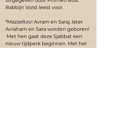
uitgegeven door Prometheus. 
Rabbijn Vorst leest voor. 
*Mazzeltov! Avram en Saraj, later 
Avraham en Sara worden geboren! 
 Met hen gaat deze Sjabbat een 
nieuw tijdperk beginnen. Met het 
inzicht en het geloof in een 
Onzichtbare, Alomtegenwoordige, 
Boventijdelijke G.d Die ‘overal en 
tegelijkertijd’ en ‘ín Tijd en Ruimte’ 
aanwezig is! 
S J A B B A T S J A L O M O E M E W 
O R A C H en een voorspoedige 
maand C H E S J W A N
Sefer Bereishit
Parasja
02 Noach