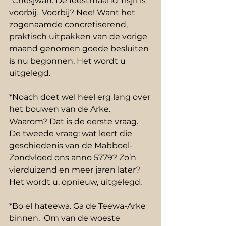
*Chesjwan. De feestmaand Tisjri is 
voorbij.  Voorbij? Nee! Want het 
zogenaamde concretiserend, 
praktisch uitpakken van de vorige 
maand genomen goede besluiten 
is nu begonnen. Het wordt u 
uitgelegd. 
*Noach doet wel heel erg lang over 
het bouwen van de Arke. 
Waarom? Dat is de eerste vraag. 
De tweede vraag: wat leert die 
geschiedenis van de Mabboel-
Zondvloed ons anno 5779? Zo’n 
vierduizend en meer jaren later? 
Het wordt u, opnieuw, uitgelegd. 
*Bo el hateewa. Ga de Teewa-Arke 
binnen.  Om van de woeste 