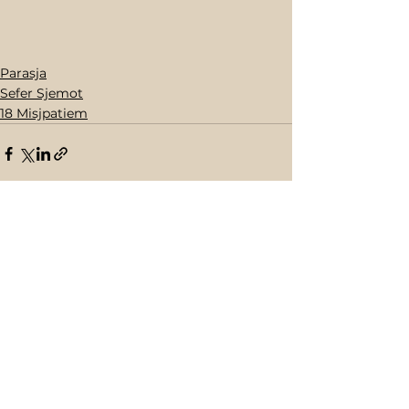
Parasja
Sefer Sjemot
18 Misjpatiem
Opmerkingen
Plaats een opmerking...
Schrijf je in de voor de nieuwsbrief