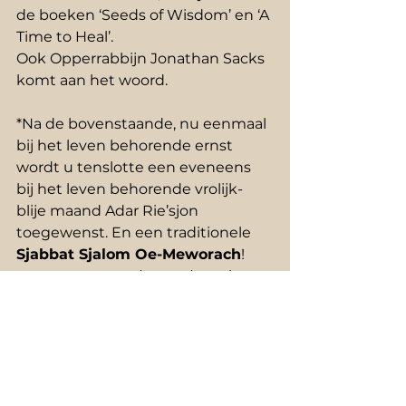
de boeken ‘Seeds of Wisdom’ en ‘A 
Time to Heal’.
Ook Opperrabbijn Jonathan Sacks 
komt aan het woord.
*Na de bovenstaande, nu eenmaal 
bij het leven behorende ernst 
wordt u tenslotte een eveneens 
bij het leven behorende vrolijk-
blije maand Adar Rie’sjon 
toegewenst. En een traditionele 
Sjabbat Sjalom Oe-Meworach
!
graag weer tot ziens volgende 
week
Parasja
Sefer Sjemot
18 Misjpatiem