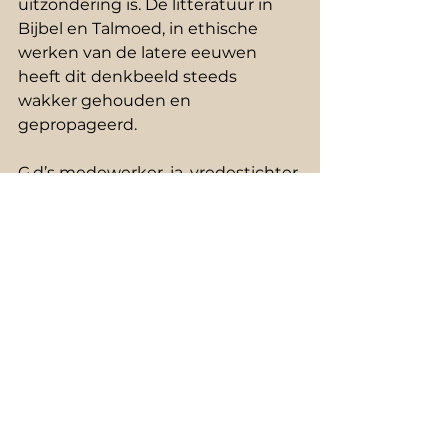
uitzondering is. De litteratuur in 
Bijbel en Talmoed, in ethische 
werken van de latere eeuwen 
heeft dit denkbeeld steeds 
wakker gehouden en 
gepropageerd.
G.d’s medewerker, ja, vredestichter 
tussen G.d en de mens. Rabbi 
Jehoeda ben Sjimon zegt: ’Zie G.d 
spreekt: Die arme daar klaagt in 
zijn vertwijfeling: ‘Waarom is het, 
dat ginds rijke man in weelde 
woont en ik rondzwerf; hij op een 
heerlijke sponde rust en mijn 
afgemat lichaam op de aarde 
moet liggen; maar gij, o goede 
mens, spreekt G.d dan verder, gij 
redt die vertwijfelde uit de nood, 