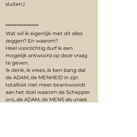
sluiten.) 
******************
Wat wil ik eigenlijk met dit alles 
zeggen? En waarom?
Heel voorzichtig durf ik een 
mogelijk antwoord op deze vraag 
te geven:
Ik denk, ik vrees, ik ben bang dat 
de ADAM, de MENHEID in zijn 
totaliteit niet meer beantwoordt 
aan het doel waarom de Schepper 
ons, de ADAM, de MENS als uniek 
schepsel heeft geschapen.
Vraag u - als mens - af: ‘In wat voor 
mensen-maatschappij leven wij?!’
‘Wat nog is voor de meeste 
mensen het doel in het leven?’