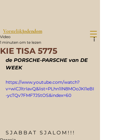
Vorstelijk
Jodendom
Video
1 minuten om te lezen
KIE TISA 5775
de PORSCHE-PARSCHE van DE 
WEEK
https://www.youtube.com/watch?
v=wiCJltrIavQ&list=PLhn1lN8MOoJKI1eBI
-ycTQv7FMF7JStOS&index=60
S J A B B A T   S J A L O M ! ! !
Parasja