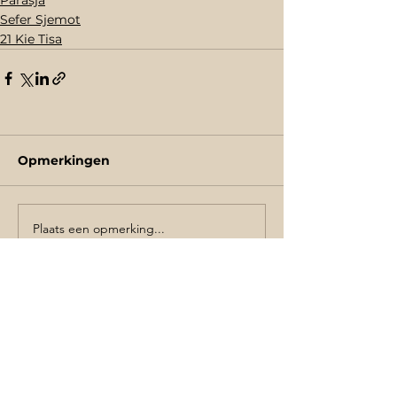
Sefer Sjemot
21 Kie Tisa
Opmerkingen
Plaats een opmerking...
Schrijf je in de voor de nieuwsbrief
AANMELDEN