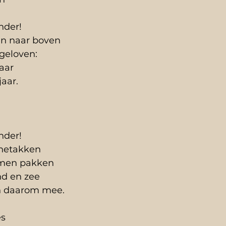
nder!
en naar boven 
geloven:
daar
jaar.
nder!
thetakken
amen pakken
nd en zee
en daarom mee.
es