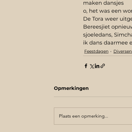
maken dansjes 
o, het was een wo
De Tora weer uitg
Bereesjiet opnie
sjoeledans, Simch
ik dans daarmee en
Feestdagen
Diverse
Opmerkingen
Plaats een opmerking...