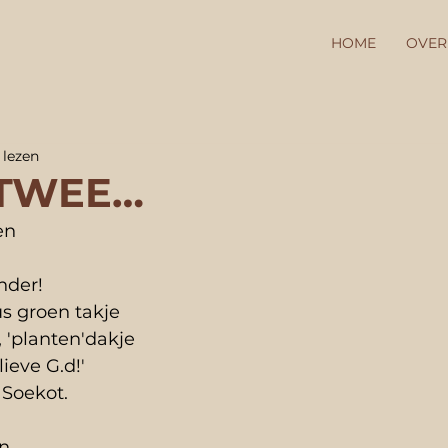
HOME
OVER
 lezen
 TWEE…
en 
nder!
us groen takje
, 'planten'dakje
ieve G.d!'
Soekot.
en