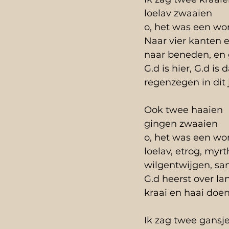
loelav zwaaien
o, het was een wo
Naar vier kanten 
naar beneden, en 
G.d is hier, G.d is 
regenzegen in dit 
Ook twee haaien 
gingen zwaaien
o, het was een wo
loelav, etrog, myr
wilgentwijgen, s
G.d heerst over la
kraai en haai do
Ik zag twee gansj