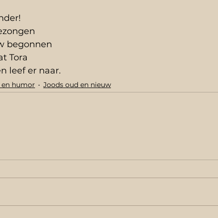
nder!
ezongen 
uw begonnen
at Tora
 leef er naar.
n en humor
Joods oud en nieuw