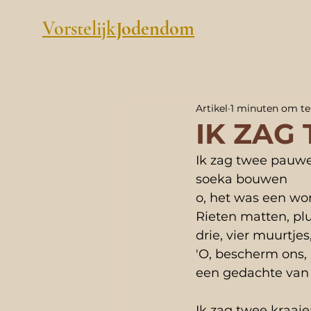
Vorstelijk
Jodendom
Artikel
1 minuten om te
IK ZAG
Ik zag twee pauw
soeka bouwen
o, het was een wo
Rieten matten, pl
drie, vier muurtjes
'O, bescherm ons, l
een gedachte van 
Ik zag twee kraai