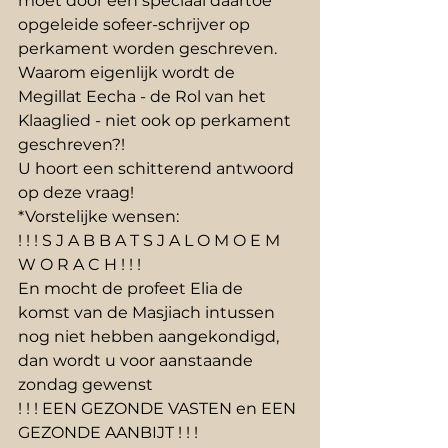
moet door een speciaal daartoe
opgeleide sofeer-schrijver op 
perkament worden geschreven.
Waarom eigenlijk wordt de 
Megillat Eecha - de Rol van het 
Klaaglied - niet ook op perkament
geschreven?!
U hoort een schitterend antwoord 
op deze vraag!
*Vorstelijke wensen:
! ! ! S J A B B A T S J A L O M O E M 
W O R A C H ! ! !
En mocht de profeet Elia de 
komst van de Masjiach intussen 
nog niet hebben aangekondigd,
dan wordt u voor aanstaande 
zondag gewenst
! ! ! EEN GEZONDE VASTEN en EEN 
GEZONDE AANBIJT ! ! !