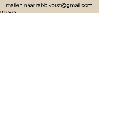
mailen naar rabbivorst@gmail.com
Parasja
Sefer Sjemot
15 Bo
Opmerkingen
Plaats een opmerking...
Schrijf je in de voor de nieuwsbrief