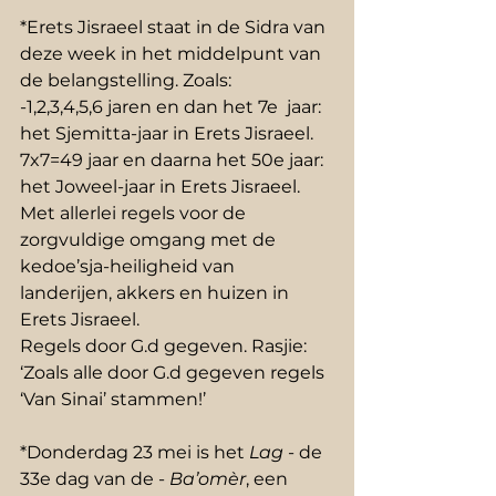
*Erets Jisraeel staat in de Sidra van 
deze week in het middelpunt van 
de belangstelling. Zoals:
-1,2,3,4,5,6 jaren en dan het 7e  jaar: 
het Sjemitta-jaar in Erets Jisraeel.
7x7=49 jaar en daarna het 50e jaar: 
het Joweel-jaar in Erets Jisraeel.
Met allerlei regels voor de 
zorgvuldige omgang met de 
kedoe’sja-heiligheid van 
landerijen, akkers en huizen in 
Erets Jisraeel.
Regels door G.d gegeven. Rasjie: 
‘Zoals alle door G.d gegeven regels 
‘Van Sinai’ stammen!’
*Donderdag 23 mei is het 
Lag
 - de 
33e dag van de - 
Ba’omèr
, een 