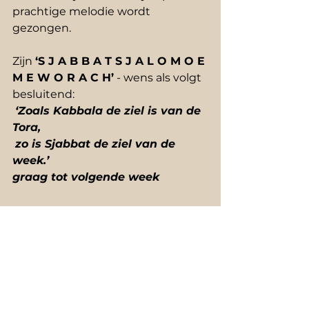
prachtige melodie wordt 
gezongen. 
Zijn 
‘S J A B B A T S J A L O M O E 
M E W O R A C H’
 - wens als volgt 
besluitend:
‘Zoals Kabbala de ziel is van de 
Tora,
zo is Sjabbat de ziel van de 
week.’
graag tot volgende week
Sefer Wajiekra
Parasja
32 Behar