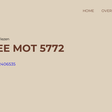
HOME
OVER
lezen
E MOT 5772
22406535